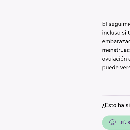
El seguimi
incluso si 
embarazada
menstruaci
ovulación e
puede vers
¿Esto ha si
SÍ,