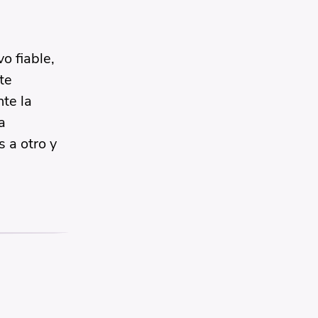
o fiable,
te
te la
a
s a otro y