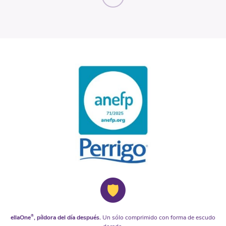
ellaOne
®
, píldora del día después.
Un sólo comprimido con forma de escudo