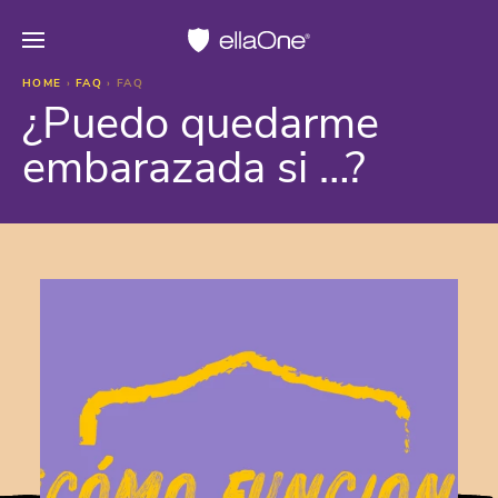
HOME
›
FAQ
›
FAQ
¿Puedo quedarme
embarazada si …?