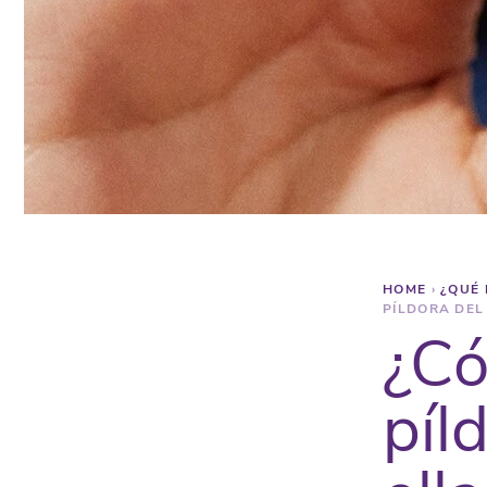
HOME
›
¿QUÉ 
PÍLDORA DEL
¿Có
píl