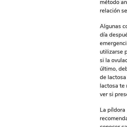
método ant
relación se
Algunas co
día despué
emergenci
utilizarse
si la ovul
último, de
de lactosa
lactosa te
ver si pres
La píldora
recomenda
conocer ca