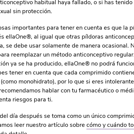
iconceptivo habitual haya fallado, o si has tenido
xual sin protección.
sas importantes para tener en cuenta es que la pí
s ellaOne®, al igual que otras píldoras anticonce
a, se debe usar solamente de manera ocasional. 
 para reemplazar un método anticonceptivo regula
ación ya se ha producido, ellaOne® no podrá funcio
bes tener en cuenta que cada comprimido contie
 (como monohidrato), por lo que si eres intolerante
 recomendamos hablar con tu farmacéutico o médi
enta riesgos para ti.
 del día después se toma como un único comprimid
mos leer nuestro artículo sobre
cómo y cuándo t
da detalle.