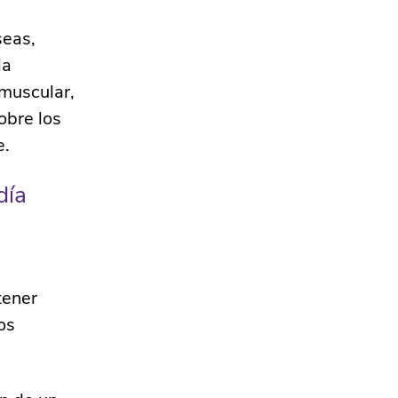
seas,
la
 muscular,
obre los
e.
día
tener
os