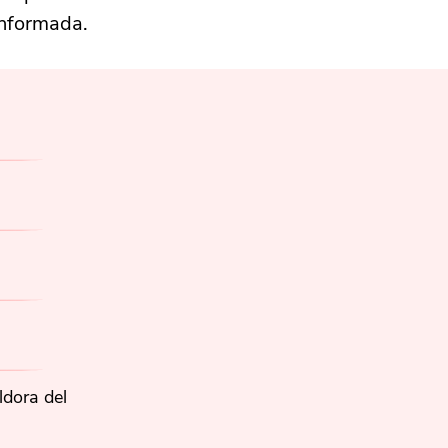
informada.
ldora del