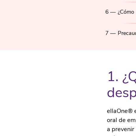
6 —
¿Cómo s
7 —
Precauc
1. ¿
desp
ellaOne® e
oral de em
a prevenir