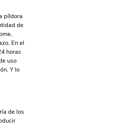
a píldora
ntidad de
tome,
azo. En el
24 horas
 de uso
ón. Y lo
ía de los
oducir