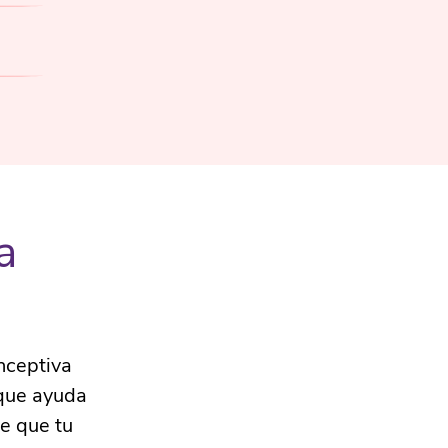
a
nceptiva
 que ayuda
de que tu