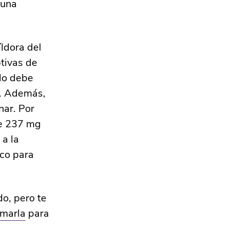
 una
ldora del
ptivas de
No debe
r. Además,
nar. Por
ne 237 mg
 a la
co para
o, pero te
omarla
para