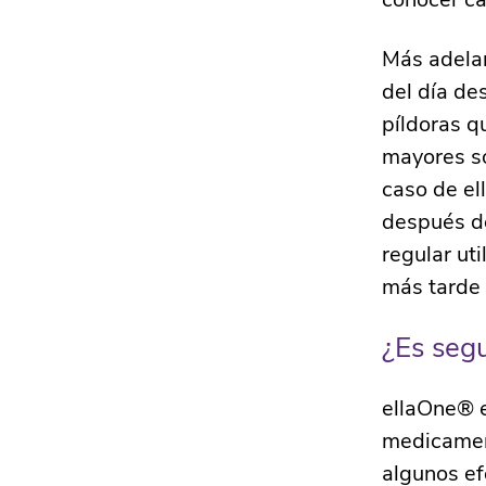
Más adelan
del día de
píldoras q
mayores so
caso de el
después de
regular uti
más tarde 
¿Es segu
ellaOne® e
medicament
algunos e