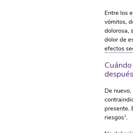
Entre los 
vómitos, d
dolorosa, 
dolor de e
efectos se
Cuándo n
despué
De nuevo, 
contraindi
presente. 
riesgos
.
1