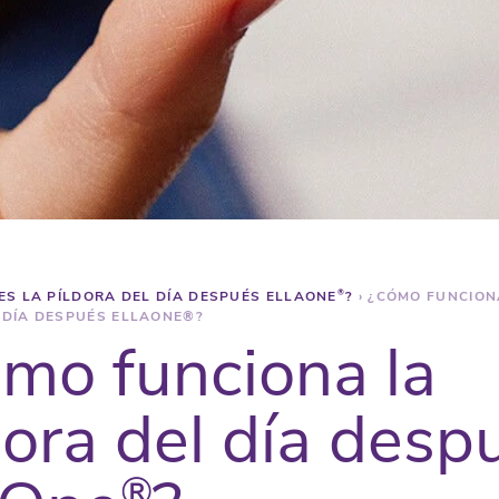
ES LA PÍLDORA DEL DÍA DESPUÉS ELLAONE
®
?
›
¿CÓMO FUNCION
 DÍA DESPUÉS ELLAONE®?
mo funciona la
dora del día desp
®