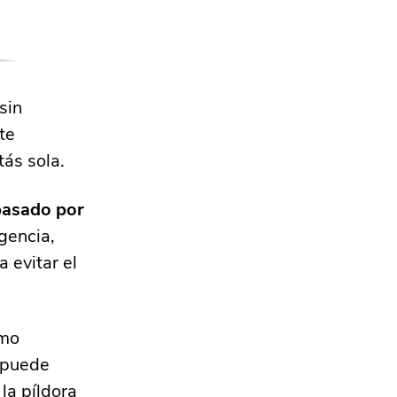
sin
te
ás sola.
pasado por
gencia,
 evitar el
ómo
e puede
 la píldora