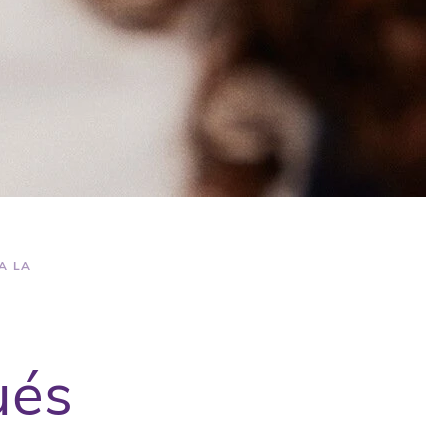
A LA
ués